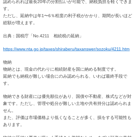
認められれば最長20年の分割払いが可能で、納税負担を軽くできま
す。
ただし、延納中は年1〜6％程度の利子税がかかり、期間が長いほど
総額が増えます。
出典：国税庁「No.4211 相続税の延納」
https://www.nta.go.jp/taxes/shiraberu/taxanswer/sozoku/4211.htm
物納
物納とは、現金の代わりに相続財産を国に納める制度です。
延納でも納税が難しい場合にのみ認められる、いわば最終手段で
す。
物納できる財産には優先順位があり、国債や不動産、株式などが対
象です。ただし、管理や処分が難しい土地や共有持分は認められま
せん。
また、評価は市場価格より低くなることが多く、損をする可能性も
あります。