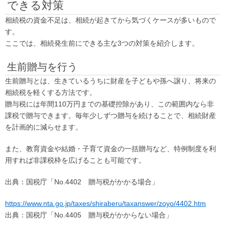
できる対策
相続税の資金不足は、相続が起きてから気づくケースが多いもので
す。
ここでは、相続発生前にできる主な3つの対策を紹介します。
生前贈与を行う
生前贈与とは、生きているうちに財産を子どもや孫へ譲り、将来の
相続税を軽くする方法です。
贈与税には年間110万円までの基礎控除があり、この範囲内なら非
課税で贈与できます。毎年少しずつ贈与を続けることで、相続財産
を計画的に減らせます。
また、教育資金や結婚・子育て資金の一括贈与など、特例制度を利
用すれば非課税枠を広げることも可能です。
出典：国税庁「No.4402 贈与税がかかる場合」
https://www.nta.go.jp/taxes/shiraberu/taxanswer/zoyo/4402.htm
出典：国税庁「No.4405 贈与税がかからない場合」