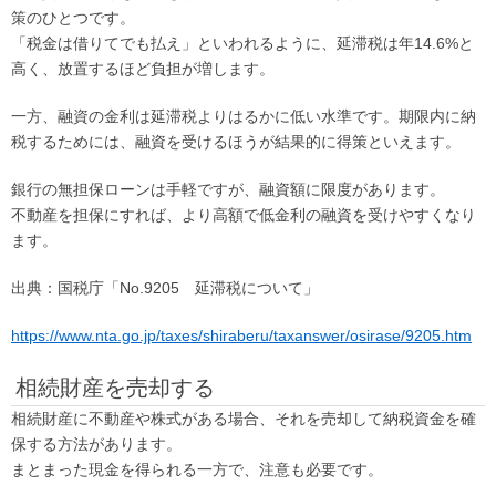
策のひとつです。
「税金は借りてでも払え」といわれるように、延滞税は年14.6%と
高く、放置するほど負担が増します。
一方、融資の金利は延滞税よりはるかに低い水準です。期限内に納
税するためには、融資を受けるほうが結果的に得策といえます。
銀行の無担保ローンは手軽ですが、融資額に限度があります。
不動産を担保にすれば、より高額で低金利の融資を受けやすくなり
ます。
出典：国税庁「No.9205 延滞税について」
https://www.nta.go.jp/taxes/shiraberu/taxanswer/osirase/9205.htm
相続財産を売却する
相続財産に不動産や株式がある場合、それを売却して納税資金を確
保する方法があります。
まとまった現金を得られる一方で、注意も必要です。