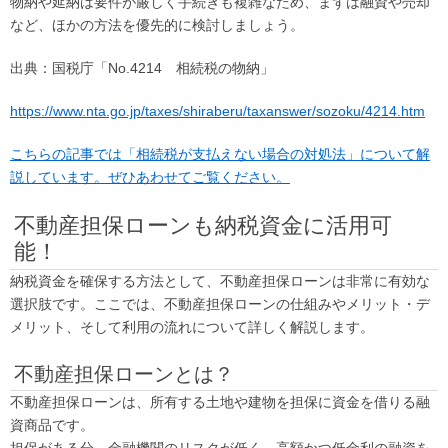
物納や延納は要件が厳しく手続きも複雑なため、まずは融資や売却
など、ほかの方法を優先的に検討しましょう。
出典：国税庁「No.4214 相続税の物納」
https://www.nta.go.jp/taxes/shiraberu/taxanswer/sozoku/4214.htm
こちらの記事では「相続税が支払えない場合の対処法」について解
説しています。ぜひあわせてご覧ください。
不動産担保ローンも納税資金に活用可
能！
納税資金を確保する方法として、不動産担保ローンは非常に有効な
選択肢です。ここでは、不動産担保ローンの仕組みやメリット・デ
メリット、そして利用の流れについて詳しく解説します。
不動産担保ローンとは？
不動産担保ローンは、所有する土地や建物を担保に資金を借りる融
資商品です。