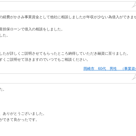
の経費がかさみ事業資金として他社に相談しましたが年収が少ない為借入ができま
産担保ローンで借入の相談をしました。
した。
したが詳しくご説明させてもらったところ納得していただき融資に至りました。
すくご説明せて頂きますのでいつでもご相談ください。
岡崎市 60代 男性 （事業資
た。
、ありがとうございました。
ができて良かったです。