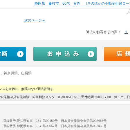
静岡県 藤枝市 60代 女性 （そのほかの不動産担保ロー
次のページ »
過去のお客さまの声：
１
県、神奈川県、山梨県
ンスを大切に。無理のない返済計画を。
協会貸金業相談・紛争解決センター0570-051-051（受付時間9:00～17:00 休：土
21
668 登録番号 愛知県知事（
15
）第00159号 日本貸金業協会会員第002456号
681 登録番号 静岡県知事（
15
）第00057号 日本貸金業協会会員第002460号