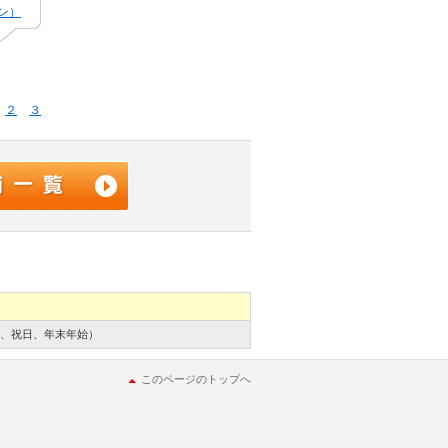
ン）
２
３
、日、祝日、年末年始）
このページのトップへ