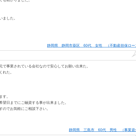
ても助かりました。
いました。
静岡県 静岡市葵区 60代 女性 （不動産担保ロー
元で事業されている会社なので安心してお願い出来た。
くれた。
ます。
希望日までにご融資する事が出来ました。
すのでお気軽にご相談下さい。
静岡県 三島市 60代 男性 （事業資