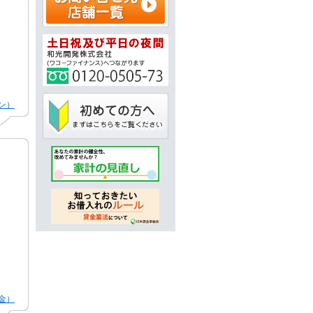
ン）
金）