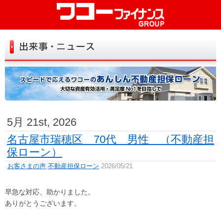
初めての方へ
お試し診断
お申込み
よくある質問
お客さまの声
5月 21st, 2026
お役立ち情報
名古屋市瑞穂区 70代 男性 （不動産担
保ローン）
店舗一覧
お客さまの声
,
不動産担保ローン
2026/05/21
トップ
会社情報
早急な対応、助かりました。
リンク
お問い合せ
ありがとうございます。