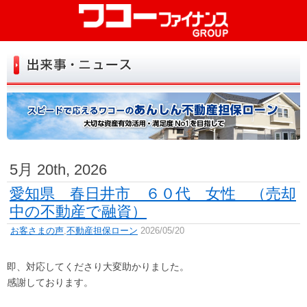
初めての方へ
お試し診断
お申込み
よくある質問
お客さまの声
5月 20th, 2026
お役立ち情報
愛知県 春日井市 ６０代 女性 （売却
中の不動産で融資）
店舗一覧
お客さまの声
,
不動産担保ローン
2026/05/20
トップ
会社情報
即、対応してくださり大変助かりました。
リンク
お問い合せ
感謝しております。