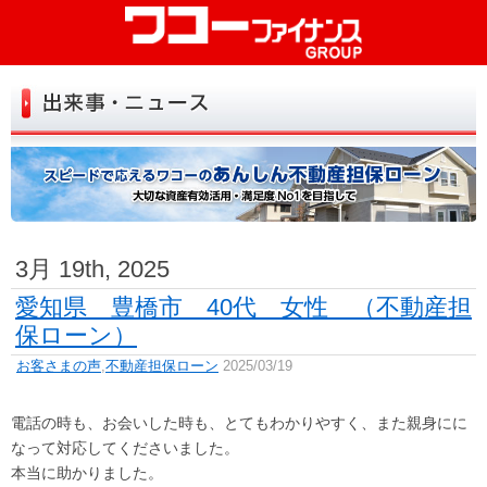
初めての方へ
お試し診断
お申込み
よくある質問
お客さまの声
3月 19th, 2025
お役立ち情報
愛知県 豊橋市 40代 女性 （不動産担
保ローン）
店舗一覧
お客さまの声
,
不動産担保ローン
2025/03/19
トップ
会社情報
電話の時も、お会いした時も、とてもわかりやすく、また親身にに
リンク
お問い合せ
なって対応してくださいました。
本当に助かりました。