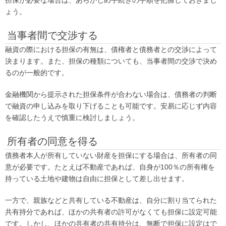
担保が必要な場合は、あらかじめ手続きの手順を把握しておきまし
ょう。
当事者間で交渉する
融資の際における担保の有無は、債権者と債務者との交渉によって
決まります。また、担保の種類についても、当事者間の交渉で決め
るのが一般的です。
金融機関から提示された担保条件が合わない場合は、債務者の判断
で融資の申し込みを取り下げることも可能です。安易に応じず内容
を確認したうえで慎重に検討しましょう。
所有者の同意を得る
債務者本人が所有していない財産を担保にする場合は、所有者の同
意が必要です。たとえば不動産であれば、自身が100％の所有権を
持っている土地や建物は自由に担保として差し出せます。
一方で、親族などと共有している不動産は、自分に割り当てられた
共有持分であれば、ほかの共有者の許可がなくても担保に設定可能
です。しかし、ほかの共有者の共有持分は、無断で担保に設定はで