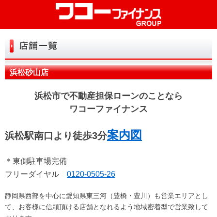
初めての方へ
お試し診断
お申込み
浜松砂山店
よくある質問
浜松市で不動産担保ローンのことなら
お客さまの声
ワコーファイナンス
お役立ち情報
案内図
浜松駅南口より徒歩3分
店舗一覧
＊東側駐車場完備
トップ
会社情報
フリーダイヤル
0120-0505-26
リンク
お問い合せ
静岡県西部を中心に愛知県東三河（豊橋・豊川）も営業エリアとし
て、お客様に信頼頂ける店舗となれるよう地域密着型で営業致して