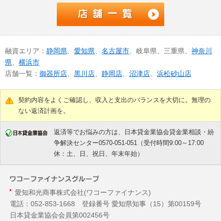
融資エリア：
静岡県
、
愛知県
、
名古屋市
、岐阜県、三重県、
神奈川
県
、
横浜市
店舗一覧：
御器所店
、
黒川店
、
静岡店
、
沼津店
、
浜松砂山店
契約内容をよくご確認し、収入と支出のバランスを大切に。無理の
ない返済計画を。
返済等でお悩みの方は、日本貸金業協会貸金業相談・紛
争解決センター0570-051-051（受付時間9:00～17:00
休：土、日、祝日、年末年始）
愛知和光商事株式会社(ワコーファイナンス)
電話：052-853-1668 登録番号 愛知県知事（
15
）第00159号
日本貸金業協会会員第002456号