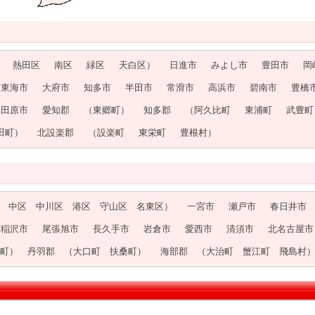
熱田区
南区
緑区
天白区）
日進市
みよし市
豊田市
岡
東海市
大府市
知多市
半田市
常滑市
高浜市
碧南市
豊橋
田原市
愛知郡
（東郷町）
知多郡
（阿久比町
東浦町
武豊町
田町）
北設楽郡
（設楽町
東栄町
豊根村）
 中区 中川区 港区 守山区 名東区）
一宮市
瀬戸市
春日井市
稲沢市
尾張旭市
長久手市
岩倉市
愛西市
清須市
北名古屋市
町） 丹羽郡 （大口町 扶桑町）
海部郡 （大治町 蟹江町 飛島村