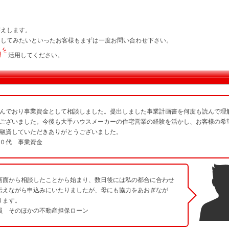
答えします。
もしてみたいといったお客様もまずは一度お問い合わせ下さい。
活用してください。
んでおり事業資金として相談しました。提出しました事業計画書を何度も読んで理
ございました。今後も大手ハウスメーカーの住宅営業の経験を活かし、お客様の希
融資していただきありがとうございました。
０代 事業資金
画面から相談したことから始まり、数日後には私の都合に合わせ
伝えながら申込みにいたりましたが、母にも協力をあおぎなが
ります。
員 そのほかの不動産担保ローン