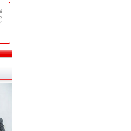
話
わ
て