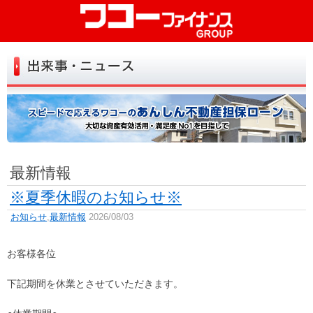
初めての方へ
お試し診断
お申込み
よくある質問
お客さまの声
最新情報
お役立ち情報
※夏季休暇のお知らせ※
店舗一覧
お知らせ
,
最新情報
2026/08/03
トップ
会社情報
お客様各位
リンク
お問い合せ
下記期間を休業とさせていただきます。