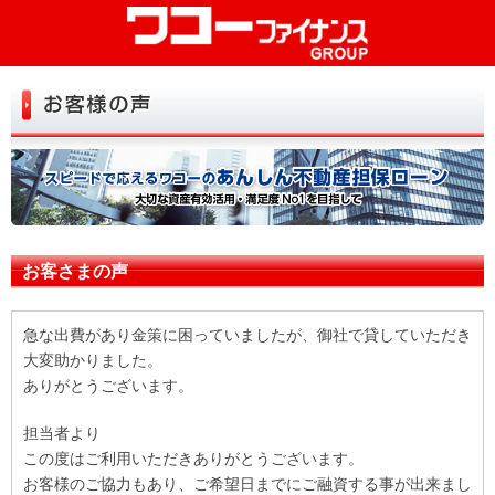
初めての方へ
お試し診断
お申込み
よくある質問
お客さまの声
お客さまの声
お役立ち情報
急な出費があり金策に困っていましたが、御社で貸していただき
店舗一覧
大変助かりました。
ありがとうございます。
トップ
会社情報
担当者より
リンク
お問い合せ
この度はご利用いただきありがとうございます。
お客様のご協力もあり、ご希望日までにご融資する事が出来まし