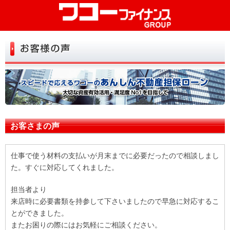
初めての方へ
お試し診断
お申込み
よくある質問
お客さまの声
お客さまの声
お役立ち情報
仕事で使う材料の支払いが月末までに必要だったので相談しまし
店舗一覧
た。すぐに対応してくれました。
トップ
会社情報
担当者より
来店時に必要書類を持参して下さいましたので早急に対応するこ
リンク
お問い合せ
とができました。
またお困りの際にはお気軽にご相談ください。